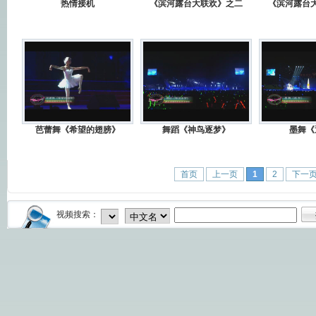
热情接机
《滨河露台大联欢》之二
《滨河露台
芭蕾舞《希望的翅膀》
舞蹈《神鸟逐梦》
墨舞《
首页
上一页
1
2
下一
视频搜索：